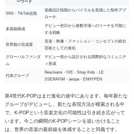
ーワード
楽曲設計段階からバイラルを意識した制作アプ
SNS・TikTok拡散
ローチ
デビュー初日から複数市場へのリーチを可能に
多国籍構成
する戦略
音楽・映像・ファッション・コンセプトの総合
世界観の完成度
芸術としての進化
グローバルファンダ
デビュー前から設計される国際的なコミュニテ
ム
ィ形成
NewJeans・IVE・Stray Kids・LE
代表グループ
SSERAFIM・aespa・ENHYPEN
第4世代K-POPはまだ進化の途中にあります。毎年新たな
グループがデビューし、新たな表現方法が模索される中
で、K-POPという音楽文化の可能性は引き続き広がって
います。今この瞬間のK-POPシーンを追いかけること
は、世界の音楽の最前線を体感することと同義です。