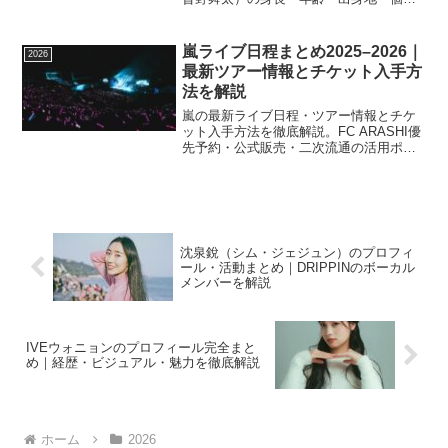
性・活動内容を徹底解説。俳優としても
活躍するmilkの魅力と人気の理由をまと
めました。
嵐ライブ日程まとめ2025–2026｜
2026
最新ツアー情報とチケット入手方
法を解説
嵐の最新ライブ日程・ツアー情報とチケ
ット入手方法を徹底解説。FC ARASHI優
先予約・公式販売・二次流通の活用ポイ
ント、過去の傾向、当日の準備まで嵐フ
ァン必見の情報をまとめました。
沈泉銳（シム・ジェジュン）のプロフィ
ール・活動まとめ｜DRIPPINのボーカル
メンバーを解説
IVEウォニョンのプロフィール完全まと
め｜経歴・ビジュアル・魅力を徹底解説
ホーム
2026