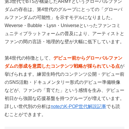
第3世代でBTSが構築したARMYというグローバルファン
ダムの存在は、第4世代のグループにとっての「グローバ
ルファンダムの可能性」を示すモデルになりました。
Weverse・Bubble・Lysn・Universeといったファンコミ
ュニティプラットフォームの普及により、アーティストと
ファンの間の言語・地理的な壁が大幅に低下しています。
第4世代の特徴として、
デビュー前からグローバルファン
ダムの形成を意図したコンテンツ戦略が採られている点
が
挙げられます。練習生時代のコンテンツ公開・デビュー前
のSNS活動・ドキュメンタリー形式のデビュー準備映像
などが、ファンの「育てた」という感情を生み、デビュー
初日から強固な応援基盤を持つグループが増えています。
詳しい世代別の分析は
noteのK-POP世代解説記事
でも読
むことができます。