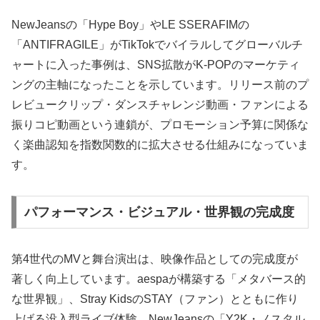
NewJeansの「Hype Boy」やLE SSERAFIMの
「ANTIFRAGILE」がTikTokでバイラルしてグローバルチ
ャートに入った事例は、SNS拡散がK-POPのマーケティ
ングの主軸になったことを示しています。リリース前のプ
レビュークリップ・ダンスチャレンジ動画・ファンによる
振りコピ動画という連鎖が、プロモーション予算に関係な
く楽曲認知を指数関数的に拡大させる仕組みになっていま
す。
パフォーマンス・ビジュアル・世界観の完成度
第4世代のMVと舞台演出は、映像作品としての完成度が
著しく向上しています。aespaが構築する「メタバース的
な世界観」、Stray KidsのSTAY（ファン）とともに作り
上げる没入型ライブ体験、NewJeansの「Y2K・ノスタル