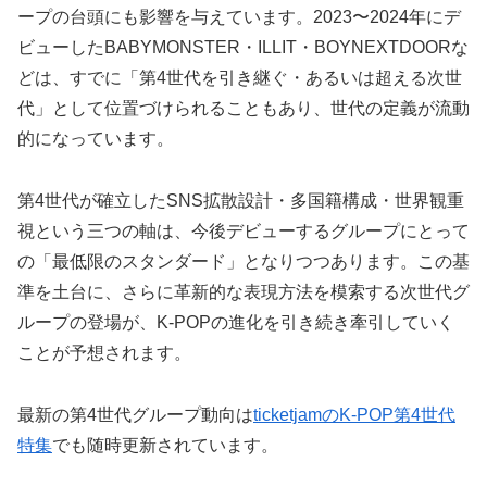
ープの台頭にも影響を与えています。2023〜2024年にデ
ビューしたBABYMONSTER・ILLIT・BOYNEXTDOORな
どは、すでに「第4世代を引き継ぐ・あるいは超える次世
代」として位置づけられることもあり、世代の定義が流動
的になっています。
第4世代が確立したSNS拡散設計・多国籍構成・世界観重
視という三つの軸は、今後デビューするグループにとって
の「最低限のスタンダード」となりつつあります。この基
準を土台に、さらに革新的な表現方法を模索する次世代グ
ループの登場が、K-POPの進化を引き続き牽引していく
ことが予想されます。
最新の第4世代グループ動向は
ticketjamのK-POP第4世代
特集
でも随時更新されています。