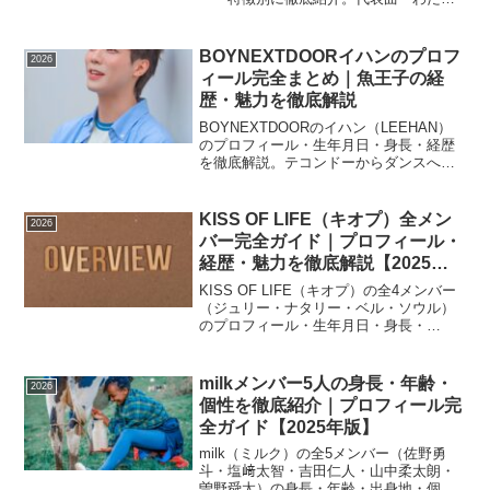
の一番かわいいところ」の魅力やNEW
KAWAIIコンセプトも解説します。
BOYNEXTDOORイハンのプロフ
2026
ィール完全まとめ｜魚王子の経
歴・魅力を徹底解説
BOYNEXTDOORのイハン（LEEHAN）
のプロフィール・生年月日・身長・経歴
を徹底解説。テコンドーからダンスへ転
身した異色の経歴、魚王子と呼ばれる個
性、ビジュアルとパフォーマンスの魅力
まで詳しくまとめました。
KISS OF LIFE（キオプ）全メン
2026
バー完全ガイド｜プロフィール・
経歴・魅力を徹底解説【2025年
版】
KISS OF LIFE（キオプ）の全4メンバー
（ジュリー・ナタリー・ベル・ソウル）
のプロフィール・生年月日・身長・
MBTI・経歴・パフォーマンスの魅力を徹
底解説。レトロR&B路線の魅力もまとめ
ました。
milkメンバー5人の身長・年齢・
2026
個性を徹底紹介｜プロフィール完
全ガイド【2025年版】
milk（ミルク）の全5メンバー（佐野勇
斗・塩﨑太智・吉田仁人・山中柔太朗・
曽野舜太）の身長・年齢・出身地・個