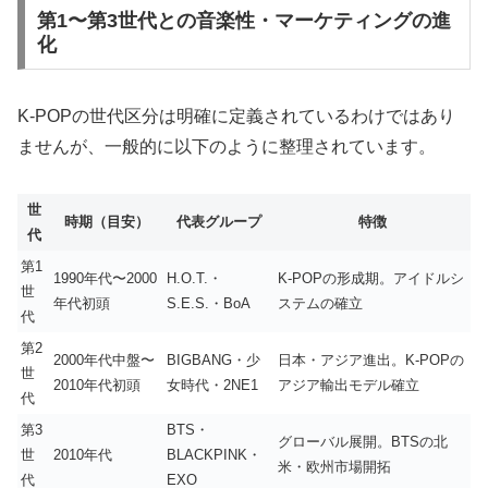
第1〜第3世代との音楽性・マーケティングの進
化
K-POPの世代区分は明確に定義されているわけではあり
ませんが、一般的に以下のように整理されています。
世
時期（目安）
代表グループ
特徴
代
第1
1990年代〜2000
H.O.T.・
K-POPの形成期。アイドルシ
世
年代初頭
S.E.S.・BoA
ステムの確立
代
第2
2000年代中盤〜
BIGBANG・少
日本・アジア進出。K-POPの
世
2010年代初頭
女時代・2NE1
アジア輸出モデル確立
代
第3
BTS・
グローバル展開。BTSの北
世
2010年代
BLACKPINK・
米・欧州市場開拓
代
EXO