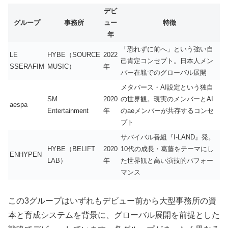
デビ
グループ
事務所
ュー
特徴
年
「恐れずに前へ」という強い自
LE
HYBE（SOURCE
2022
己肯定コンセプト。日本人メン
SSERAFIM
MUSIC）
年
バー在籍でのグローバル展開
メタバース・AI設定という独自
SM
2020
の世界観。現実のメンバーとAI
aespa
Entertainment
年
のaeメンバーが共存するコンセ
プト
サバイバル番組『I-LAND』発。
HYBE（BELIFT
2020
10代の成長・葛藤をテーマにし
ENHYPEN
LAB）
年
た世界観と高い演技的パフォー
マンス
この3グループはいずれもデビュー前から大型事務所の資
本と育成システムを背景に、グローバル展開を前提とした