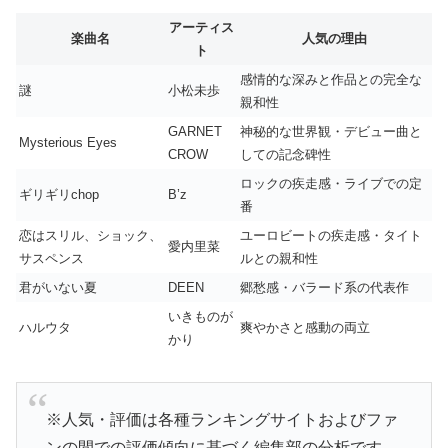
アーティス
楽曲名
人気の理由
ト
感情的な深みと作品との完全な
謎
小松未歩
親和性
GARNET
神秘的な世界観・デビュー曲と
Mysterious Eyes
CROW
しての記念碑性
ロックの疾走感・ライブでの定
ギリギリchop
B’z
番
恋はスリル、ショック、
ユーロビートの疾走感・タイト
愛内里菜
サスペンス
ルとの親和性
君がいない夏
DEEN
郷愁感・バラード系の代表作
いきものが
ハルウタ
爽やかさと感動の両立
かり
※人気・評価は各種ランキングサイトおよびファ
ンの間での評価傾向に基づく編集部の分析です。