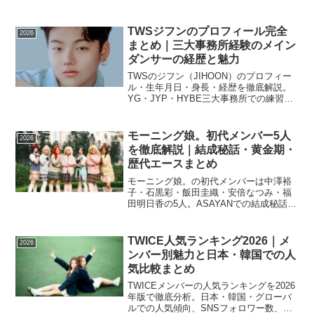
TWSジフンのプロフィール完全
2026
まとめ｜三大事務所経験のメイン
ダンサーの経歴と魅力
TWSのジフン（JIHOON）のプロフィー
ル・生年月日・身長・経歴を徹底解説。
YG・JYP・HYBE三大事務所での練習生
経験、メインダンサーとしてのダンス実
力、ムードメーカーの性格まで初心者に
もわかりやすくまとめました。
モーニング娘。初代メンバー5人
2026
を徹底解説｜結成秘話・黄金期・
歴代エースまとめ
モーニング娘。の初代メンバーは中澤裕
子・石黒彩・飯田圭織・安倍なつみ・福
田明日香の5人。ASAYANでの結成秘話、
初代エース・リーダー、黄金期への流
れ、卒業後の活動まで詳しく解説しま
す。
TWICE人気ランキング2026｜メ
2026
ンバー別魅力と日本・韓国での人
気比較まとめ
TWICEメンバーの人気ランキングを2026
年版で徹底分析。日本・韓国・グローバ
ルでの人気傾向、SNSフォロワー数、各