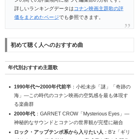
詳しいランキングデータは
コナン映画主題歌の評
価をまとめたページ
でも参照できます。
初めて聴く人へのおすすめ曲
年代別おすすめ主題歌
1990年代〜2000年代前半
：小松未歩「謎」「奇跡の
海」—この時代のコナン映画の空気感を最も体現す
る楽曲群
2000年代
：GARNET CROW「Mysterious Eyes」—
神秘的なサウンドとコナンの世界観が完璧に融合
ロック・アップテンポ系から入りたい人
：B’z「ギリ