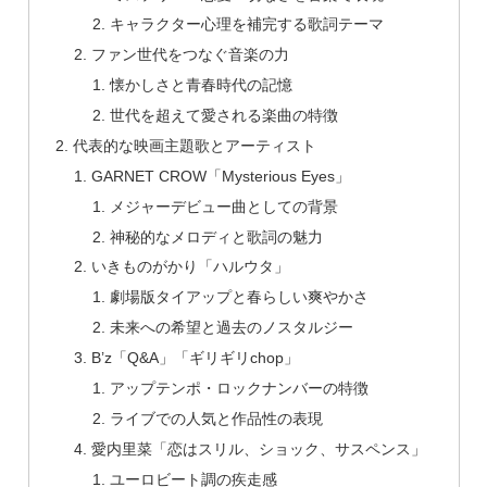
キャラクター心理を補完する歌詞テーマ
ファン世代をつなぐ音楽の力
懐かしさと青春時代の記憶
世代を超えて愛される楽曲の特徴
代表的な映画主題歌とアーティスト
GARNET CROW「Mysterious Eyes」
メジャーデビュー曲としての背景
神秘的なメロディと歌詞の魅力
いきものがかり「ハルウタ」
劇場版タイアップと春らしい爽やかさ
未来への希望と過去のノスタルジー
B’z「Q&A」「ギリギリchop」
アップテンポ・ロックナンバーの特徴
ライブでの人気と作品性の表現
愛内里菜「恋はスリル、ショック、サスペンス」
ユーロビート調の疾走感