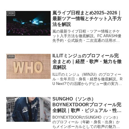
メンバーの魅力と特徴をわかりやすくま
とめました。
嵐ライブ日程まとめ2025–2026｜
2026
最新ツアー情報とチケット入手方
法を解説
嵐の最新ライブ日程・ツアー情報とチケ
ット入手方法を徹底解説。FC ARASHI優
先予約・公式販売・二次流通の活用ポイ
ント、過去の傾向、当日の準備まで嵐フ
ァン必見の情報をまとめました。
ILLITミンジュのプロフィール完
2026
全まとめ｜経歴・歌声・魅力を徹
底解説
ILLITのミンジュ（MINJU）のプロフィー
ル・生年月日・身長・経歴を徹底解説。R
U Next?での活躍からデビュー後の実力、
独特の歌声やビジュアルの魅力まで初心
者にもわかりやすくまとめました。
SUNGHO（ソンホ）
2026
BOYNEXTDOORプロフィール完
全解説｜歌声・ビジュアル・性格
の魅力まとめ
BOYNEXTDOORのSUNGHO（ソンホ）
のプロフィール（年齢・身長・出身）か
らメインボーカルとしての歌声の魅力・