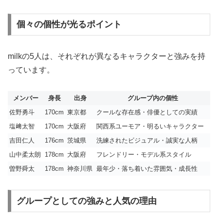
個々の個性が光るポイント
milkの5人は、それぞれが異なるキャラクターと強みを持
っています。
メンバー
身長
出身
グループ内の個性
佐野勇斗
170cm
東京都
クールな存在感・俳優としての実績
塩﨑太智
170cm
大阪府
関西系ユーモア・明るいキャラクター
吉田仁人
176cm
茨城県
洗練されたビジュアル・誠実な人柄
山中柔太朗
178cm
大阪府
フレンドリー・モデル系スタイル
曽野舜太
178cm
神奈川県
最年少・落ち着いた雰囲気・成長性
グループとしての強みと人気の理由