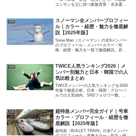
ユンサンを父に持つ家族背景・水泳選手
からアイドルへの経歴・音楽的才能・性
格の魅力まで徹底解説。2025年最新版。
スノーマン全メンバープロフィー
2026
ル｜カラー・経歴・魅力を徹底解
説【2025年版】
Snow Man（スノーマン）の全9メンバー
のプロフィール・メンバーカラー・性
格・経歴・魅力を一覧で徹底解説。岩本
照・目黒蓮・渡辺翔太ほか全員の個性と
グループの特徴をまとめました。2025年
最新情報。
TWICE人気ランキング2026｜メ
2026
ンバー別魅力と日本・韓国での人
気比較まとめ
TWICEメンバーの人気ランキングを2026
年版で徹底分析。日本・韓国・グローバ
ルでの人気傾向、SNSフォロワー数、各
メンバーの魅力と特徴をわかりやすくま
とめました。
超特急メンバー完全ガイド｜号車
2026
カラー・プロフィール・経歴を徹
底解説【2025年版】
超特急（BULLET TRAIN）の全7メンバー
のプロフィール・号車カラー・担当・経