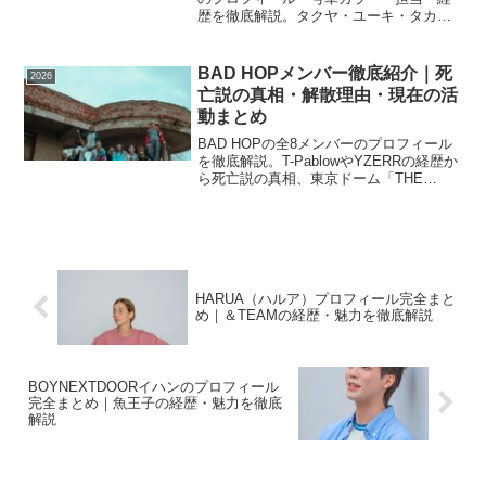
歴を徹底解説。タクヤ・ユーキ・タカ
シ・リョウガなど各号車の個性と魅力、
グループの特徴と楽しみ方もまとめまし
た。
BAD HOPメンバー徹底紹介｜死
2026
亡説の真相・解散理由・現在の活
動まとめ
BAD HOPの全8メンバーのプロフィール
を徹底解説。T-PablowやYZERRの経歴か
ら死亡説の真相、東京ドーム「THE
FINAL」解散の経緯、解散後のソロ活動
まで、川崎発ヒップホップクルーの全貌
をまとめました。
HARUA（ハルア）プロフィール完全まと
め｜＆TEAMの経歴・魅力を徹底解説
BOYNEXTDOORイハンのプロフィール
完全まとめ｜魚王子の経歴・魅力を徹底
解説