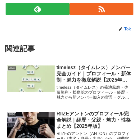
Tok
関連記事
timelesz（タイムレス）メンバー
2026
完全ガイド｜プロフィール・新体
制・魅力を徹底解説【2025年
版】
timelesz（タイムレス）の菊池風磨・佐
藤勝利・松島聡のプロフィール・経歴・
魅力から新メンバー加入の背景・グルー
プ名変更の理由まで徹底解説。旧Sexy
Zoneからの進化と新体制の注目ポイント
をまとめました。
RIIZEアントンのプロフィール完
2026
全解説｜経歴・父親・魅力・性格
まとめ【2025年版】
RIIZEのアントン（ANTON）のプロフィ
ール（本名・身長・出身）から、作曲家