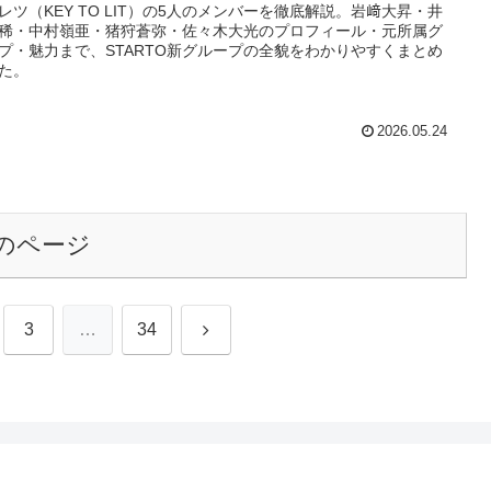
レツ（KEY TO LIT）の5人のメンバーを徹底解説。岩﨑大昇・井
稀・中村嶺亜・猪狩蒼弥・佐々木大光のプロフィール・元所属グ
プ・魅力まで、STARTO新グループの全貌をわかりやすくまとめ
た。
2026.05.24
のページ
次
3
…
34
へ