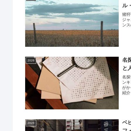
ル
猪狩
ジャ
ンス
名
2026
と
名探
ンキ
がか
紹介
ベ
2026
フ