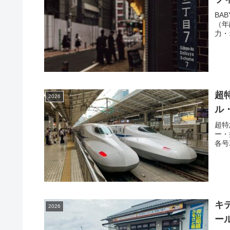
BA
（年
力・
超
2026
ル
超特
ー・
各号
キ
2026
ー