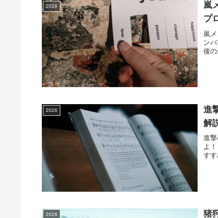
嵐
2026
プ
嵐メ
ンバ
後の
進
2026
解
進撃
よ！
すす
猪
2026