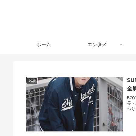
ホーム
エンタメ
S
2026
全
BO
長・
べり