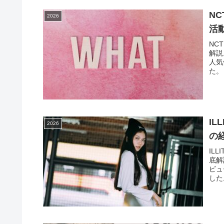
N
2026
活
NC
解説
人気
た。
I
2026
の
IL
底解
ビュ
した