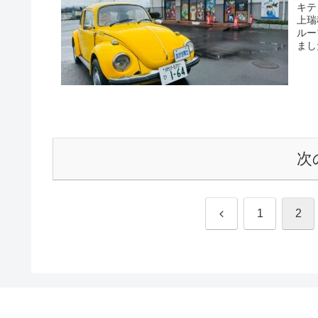
キテ
上瑞
ルー
まし
次
前
1
2
へ