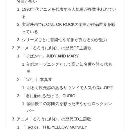
名曲が多い
1990年代アニメを代表する人気曲が多数使われてい
る
実写映画ではONE OK ROCKの楽曲が作品世界を彩
っている
シリーズごとに音楽性や印象が異なるのが魅力
アニメ「るろうに剣心」の歴代OP主題歌
「そばかす」JUDY AND MARY
初代オープニングとして高い知名度を誇る代表
曲
「1/2」川本真琴
明るく疾走感のあるサウンドで人気の高いOP曲
「君に触れるだけで」CURIO
物語後半の雰囲気を彩った爽やかなロックナン
バー
アニメ「るろうに剣心」の歴代ED主題歌
「Tactics」THE YELLOW MONKEY