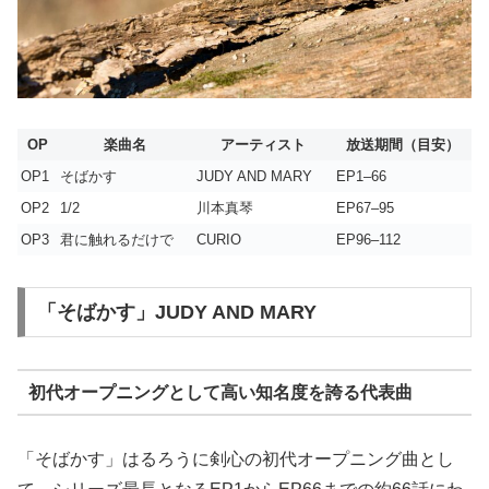
OP
楽曲名
アーティスト
放送期間（目安）
OP1
そばかす
JUDY AND MARY
EP1–66
OP2
1/2
川本真琴
EP67–95
OP3
君に触れるだけで
CURIO
EP96–112
「そばかす」JUDY AND MARY
初代オープニングとして高い知名度を誇る代表曲
「そばかす」はるろうに剣心の初代オープニング曲とし