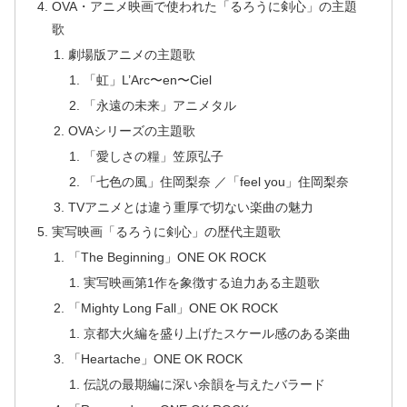
OVA・アニメ映画で使われた「るろうに剣心」の主題
歌
劇場版アニメの主題歌
「虹」L’Arc〜en〜Ciel
「永遠の未来」アニメタル
OVAシリーズの主題歌
「愛しさの糧」笠原弘子
「七色の風」住岡梨奈 ／「feel you」住岡梨奈
TVアニメとは違う重厚で切ない楽曲の魅力
実写映画「るろうに剣心」の歴代主題歌
「The Beginning」ONE OK ROCK
実写映画第1作を象徴する迫力ある主題歌
「Mighty Long Fall」ONE OK ROCK
京都大火編を盛り上げたスケール感のある楽曲
「Heartache」ONE OK ROCK
伝説の最期編に深い余韻を与えたバラード