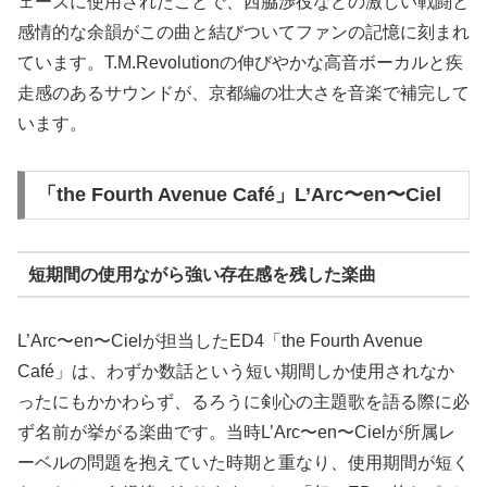
ェーズに使用されたことで、西脇渉役などの激しい戦闘と
感情的な余韻がこの曲と結びついてファンの記憶に刻まれ
ています。T.M.Revolutionの伸びやかな高音ボーカルと疾
走感のあるサウンドが、京都編の壮大さを音楽で補完して
います。
「the Fourth Avenue Café」L’Arc〜en〜Ciel
短期間の使用ながら強い存在感を残した楽曲
L’Arc〜en〜Cielが担当したED4「the Fourth Avenue
Café」は、わずか数話という短い期間しか使用されなか
ったにもかかわらず、るろうに剣心の主題歌を語る際に必
ず名前が挙がる楽曲です。当時L’Arc〜en〜Cielが所属レ
ーベルの問題を抱えていた時期と重なり、使用期間が短く