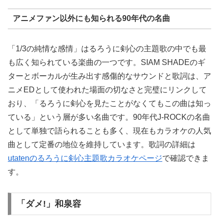
アニメファン以外にも知られる90年代の名曲
「1/3の純情な感情」はるろうに剣心の主題歌の中でも最
も広く知られている楽曲の一つです。SIAM SHADEのギ
ターとボーカルが生み出す感傷的なサウンドと歌詞は、ア
ニメEDとして使われた場面の切なさと完璧にリンクして
おり、「るろうに剣心を見たことがなくてもこの曲は知っ
ている」という層が多い名曲です。90年代J-ROCKの名曲
として単独で語られることも多く、現在もカラオケの人気
曲として定番の地位を維持しています。歌詞の詳細は
utatenのるろうに剣心主題歌カラオケページ
で確認できま
す。
「ダメ!」和泉容