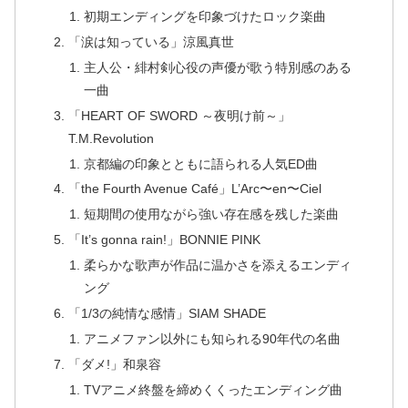
初期エンディングを印象づけたロック楽曲
「涙は知っている」涼風真世
主人公・緋村剣心役の声優が歌う特別感のある
一曲
「HEART OF SWORD ～夜明け前～」
T.M.Revolution
京都編の印象とともに語られる人気ED曲
「the Fourth Avenue Café」L’Arc〜en〜Ciel
短期間の使用ながら強い存在感を残した楽曲
「It’s gonna rain!」BONNIE PINK
柔らかな歌声が作品に温かさを添えるエンディ
ング
「1/3の純情な感情」SIAM SHADE
アニメファン以外にも知られる90年代の名曲
「ダメ!」和泉容
TVアニメ終盤を締めくくったエンディング曲