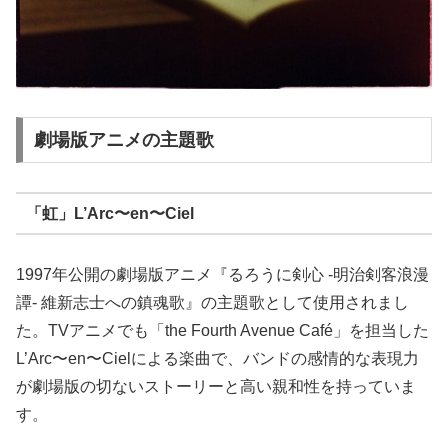
劇場版アニメの主題歌
「虹」L’Arc〜en〜Ciel
1997年公開の劇場版アニメ『るろうに剣心 -明治剣客浪漫
譚- 維新志士への鎮魂歌』の主題歌として使用されまし
た。TVアニメでも「the Fourth Avenue Café」を担当した
L’Arc〜en〜Cielによる楽曲で、バンドの感情的な表現力
が劇場版の切ないストーリーと高い親和性を持っていま
す。