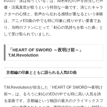
ED2の「涙は知っている」は、緋村剣心の声を担当した声
優・涼風真世が歌うという特別な一曲です。演じたキャラ
クターの心情と、歌声から伝わる感情が重なるという体験
は、アニメED曲の中でも特に印象に残りやすい要素であ
り、当時のファンにとって「剣心の気持ちを歌った曲」と
して受け取られていました。
「HEART OF SWORD ～夜明け前～」
T.M.Revolution
京都編の印象とともに語られる人気ED曲
T.M.Revolutionが担当した「HEART OF SWORD〜夜明け
前〜」は、るろうに剣心のEDの中でも特に高い人気を誇
る楽曲です。京都編という物語の最大のクライマックスフ