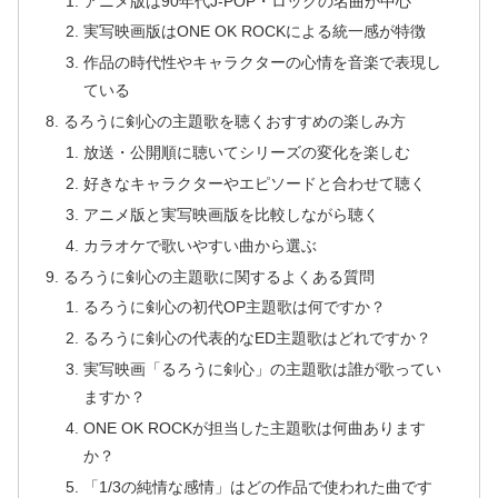
アニメ版は90年代J-POP・ロックの名曲が中心
実写映画版はONE OK ROCKによる統一感が特徴
作品の時代性やキャラクターの心情を音楽で表現し
ている
るろうに剣心の主題歌を聴くおすすめの楽しみ方
放送・公開順に聴いてシリーズの変化を楽しむ
好きなキャラクターやエピソードと合わせて聴く
アニメ版と実写映画版を比較しながら聴く
カラオケで歌いやすい曲から選ぶ
るろうに剣心の主題歌に関するよくある質問
るろうに剣心の初代OP主題歌は何ですか？
るろうに剣心の代表的なED主題歌はどれですか？
実写映画「るろうに剣心」の主題歌は誰が歌ってい
ますか？
ONE OK ROCKが担当した主題歌は何曲あります
か？
「1/3の純情な感情」はどの作品で使われた曲です