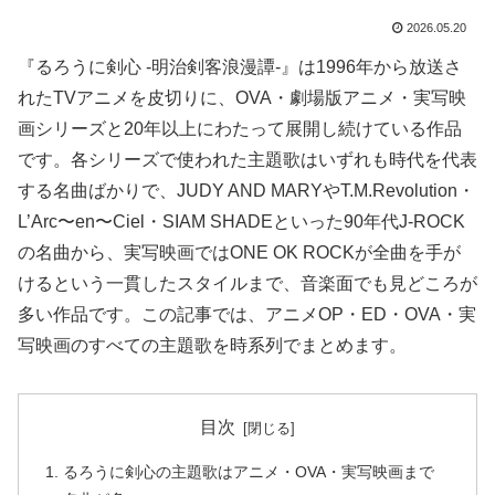
2026.05.20
『るろうに剣心 -明治剣客浪漫譚-』は1996年から放送さ
れたTVアニメを皮切りに、OVA・劇場版アニメ・実写映
画シリーズと20年以上にわたって展開し続けている作品
です。各シリーズで使われた主題歌はいずれも時代を代表
する名曲ばかりで、JUDY AND MARYやT.M.Revolution・
L’Arc〜en〜Ciel・SIAM SHADEといった90年代J-ROCK
の名曲から、実写映画ではONE OK ROCKが全曲を手が
けるという一貫したスタイルまで、音楽面でも見どころが
多い作品です。この記事では、アニメOP・ED・OVA・実
写映画のすべての主題歌を時系列でまとめます。
目次
るろうに剣心の主題歌はアニメ・OVA・実写映画まで