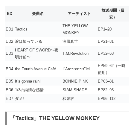
放送期間（目
ED
楽曲名
アーティスト
安）
THE YELLOW
ED1
Tactics
EP1–20
MONKEY
ED2
涙は知っている
涼風真世
EP21–31
HEART OF SWORD〜夜
ED3
T.M.Revolution
EP32–58
明け前〜
EP59–62（一時
ED4
the Fourth Avenue Café
L’Arc〜en〜Ciel
使用）
ED5
It’s gonna rain!
BONNIE PINK
EP63–81
ED6
1/3の純情な感情
SIAM SHADE
EP82–95
ED7
ダメ!
和泉容
EP96–112
「Tactics」THE YELLOW MONKEY