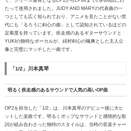
て、シリーズ最長となるEP1からEP66までの約66話にわ
たって使用されました。JUDY AND MARYの代表曲の一
つとしても広く知られており、アニメを見たことがない世
代にも「るろうに剣心の曲」として認知されているほどの
定着度を持っています。疾走感のあるギターサウンドと
YUKIの独特なボーカルが、緋村剣心の颯爽とした主人公
像と完璧にマッチした一曲です。
「1/2」川本真琴
明るく疾走感のあるサウンドで人気の高いOP曲
OP2を担当した「1/2」は、川本真琴のデビュー後に大ヒ
ットした楽曲です。明るくポップなサウンドと感情的な歌
詞が組み合わさった独特のスタイルは、当時の音楽チャー