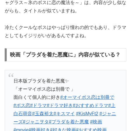
ャグラス～氷のボスに恋の魔法を～」は、内容が少し似な
がらも、タイトルが似ていますね。
冷たくクールなボスはやっぱり憧れの的でもあり、ドラマ
としてもイジリがいがあるんですよね。
映画「プラダを着た悪魔に」内容が似ている？
日本版プラダを着た悪魔✨
「オーマイボス恋は別冊で 」
面白くて個人的に好き
#オーマイボス恋は別冊で
#ボス恋
#ドラマ
#ドラマ好き
#おすすめドラマ
#上
白石萌音
#玉森裕太
#キスマイ
#KisMyFt2
#ジャニ
ーズ
#ジャニヲタ
#プラダを着た悪魔
#映画
#movie
#映画好き
#好きな映画
#おすすめ映画