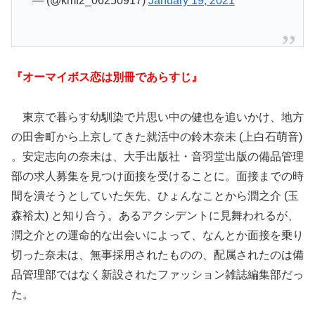
— (@kmf2_06250917)
January 19, 2021
『オーマイボス恋は別冊であらすじ』
東京で暮らす幼馴染で片思い中の健也を追いかけ、地方
の田舎町から上京してきた就活中の鈴木奈未 (上白石萌音)
。安定志向の奈未は、大手出版社・音羽堂出版の備品管理
部の求人募集を見つけ面接を受けることに。面接までの時
間を潰そうとしていた矢先、ひょんなことから潤之介 (玉
森裕太) と知り合う。あるアクシデントに見舞われるが、
潤之介との運命的な出会いによって、なんとか面接を乗り
切った奈未は、無事採用されたものの、配属されたのは備
品管理部ではなく新設されたファッション雑誌編集部だっ
た。