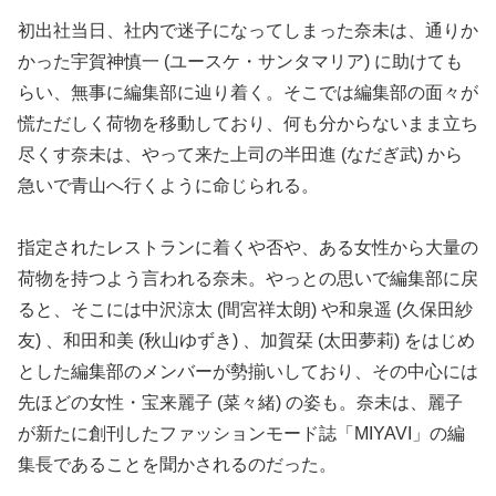
初出社当日、社内で迷子になってしまった奈未は、通りか
かった宇賀神慎一 (ユースケ・サンタマリア) に助けても
らい、無事に編集部に辿り着く。そこでは編集部の面々が
慌ただしく荷物を移動しており、何も分からないまま立ち
尽くす奈未は、やって来た上司の半田進 (なだぎ武) から
急いで青山へ行くように命じられる。
指定されたレストランに着くや否や、ある女性から大量の
荷物を持つよう言われる奈未。やっとの思いで編集部に戻
ると、そこには中沢涼太 (間宮祥太朗) や和泉遥 (久保田紗
友) 、和田和美 (秋山ゆずき) 、加賀栞 (太田夢莉) をはじめ
とした編集部のメンバーが勢揃いしており、その中心には
先ほどの女性・宝来麗子 (菜々緒) の姿も。奈未は、麗子
が新たに創刊したファッションモード誌「MIYAVI」の編
集長であることを聞かされるのだった。