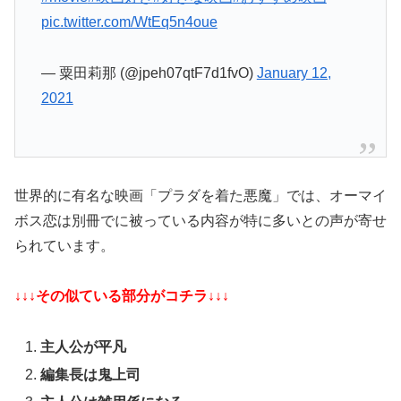
pic.twitter.com/WtEq5n4oue
— 粟田莉那 (@jpeh07qtF7d1fvO)
January 12,
2021
世界的に有名な映画「プラダを着た悪魔」では、オーマイ
ボス恋は別冊でに被っている内容が特に多いとの声が寄せ
られています。
↓↓↓その似ている部分がコチラ↓↓↓
主人公が平凡
編集長は鬼上司