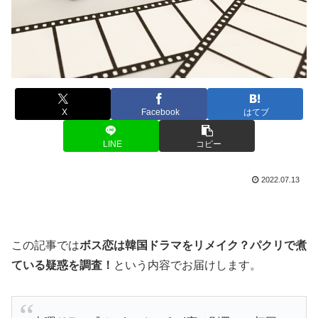
X
Facebook
はてブ
LINE
コピー
2022.07.13
この記事では
ボス恋は韓国ドラマをリメイク？パクリで煮
ている疑惑を調査！
という内容でお届けします。