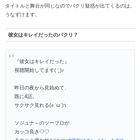
タイトルと舞台が同じなのでパクリ疑惑が出てくるのは、
うなずけます。
彼女はキレイだったのパクリ？
『彼女はキレイだった』
視聴開始してます( ¨̮ )♪
昨日の夜から見始めて、
既に4話。
サクサク見れる(ง ˙ω˙)ว
ソジュナ～のツーブロが
カッコ良き♡♡