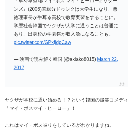
『투사부일체/マイ･ボス マイ・ヒーロー2 リター
ンズ』(2006)若親分ドゥシクは大学生になり、悪
徳理事長が牛耳る高校で教育実習をすることに。
学歴社会韓国でヤクザが大学に通うことは普通に
あり、出身校の学園祭が収入源になることも。
pic.twitter.com/GPxfjdpCaw
— 映画で読み解く韓国 (@akiako8015)
March 22,
2017
ヤクザが学校に通い始める！？という韓国の爆笑コメディ
「マイ・ボスマイ・ヒーロー」！
これはマイ・ボス被りをしているがわかりますね。