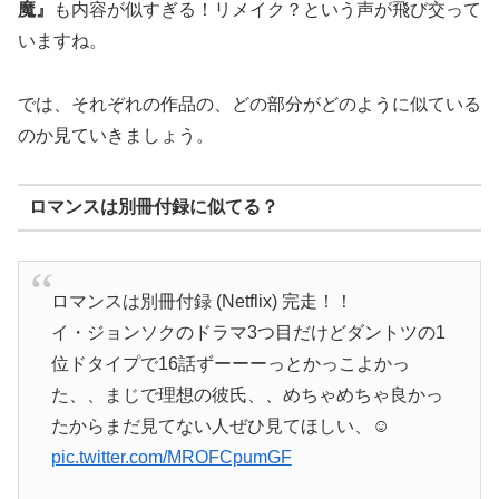
魔』
も内容が似すぎる！リメイク？という声が飛び交って
いますね。
では、それぞれの作品の、どの部分がどのように似ている
のか見ていきましょう。
ロマンスは別冊付録に似てる？
ロマンスは別冊付録 (Netflix) 完走！！
イ・ジョンソクのドラマ3つ目だけどダントツの1
位ドタイプで16話ずーーーっとかっこよかっ
た、、まじで理想の彼氏、、めちゃめちゃ良かっ
たからまだ見てない人ぜひ見てほしい、☺️
pic.twitter.com/MROFCpumGF