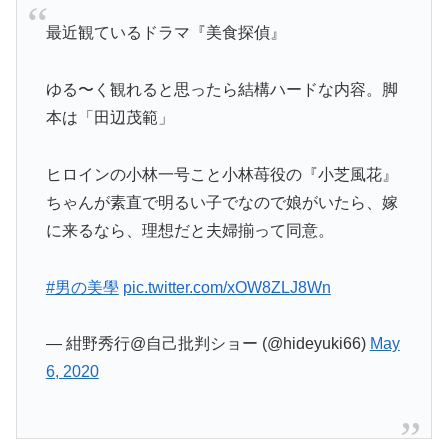
最近観ているドラマ『美食探偵』
ゆる〜く観れると思ったら結構ハードな内容。脚
本は「田辺茂範」
ヒロインの小林一号こと小林苺役の『小芝風花』
ちゃんが素直で明るい子でなので娘がいたら、嫁
に来るなら、理想だと夫婦揃って同意。
#男の美學
pic.twitter.com/xOW8ZLJ8Wn
— 紺野秀行@自己批判ショー (@hideyuki66)
May
6, 2020