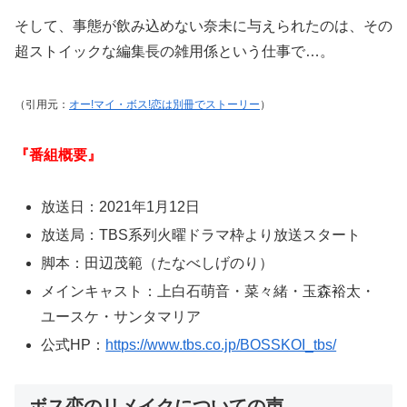
そして、事態が飲み込めない奈未に与えられたのは、その
超ストイックな編集長の雑用係という仕事で…。
（引用元：
オー!マイ・ボス!恋は別冊でストーリー
）
『番組概要』
放送日：2021年1月12日
放送局：TBS系列火曜ドラマ枠より放送スタート
脚本：田辺茂範（たなべしげのり）
メインキャスト：上白石萌音・菜々緒・玉森裕太・
ユースケ・サンタマリア
公式HP：
https://www.tbs.co.jp/BOSSKOI_tbs/
ボス恋のリメイクについての声