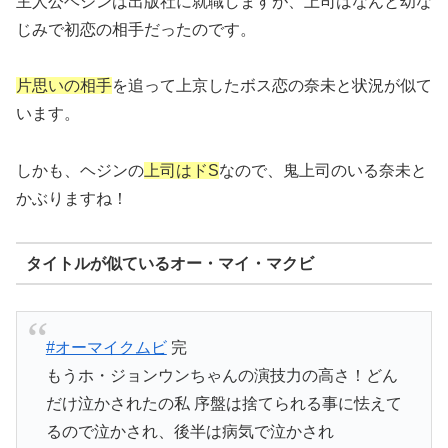
主人公ヘジンは出版社に就職しますが、上司はなんと幼な
じみで初恋の相手だったのです。
片思いの相手
を追って上京したボス恋の奈未と状況が似て
います。
しかも、ヘジンの
上司はドS
なので、鬼上司のいる奈未と
かぶりますね！
タイトルが似ているオー・マイ・マクビ
#オーマイクムビ
完
もうホ・ジョンウンちゃんの演技力の高さ！どん
だけ泣かされたの私 序盤は捨てられる事に怯えて
るので泣かされ、後半は病気で泣かされ