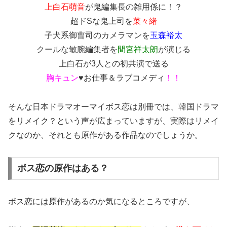
上白石萌音
が鬼編集長の
雑用係
に！？
超ドSな鬼上司を
菜々緒
子犬系御曹司のカメラマンを
玉森裕太
クールな敏腕編集者を
間宮祥太朗
が演じる
上白石が3人との初共演で送る
胸キュン
♥
お仕事＆ラブコメディ
！！
そんな日本ドラマオーマイボス恋は別冊では、韓国ドラマ
をリメイク？という声が広まっていますが、実際はリメイ
クなのか、それとも原作がある作品なのでしょうか。
ボス恋の原作はある？
ボス恋には原作があるのか気になるところですが、