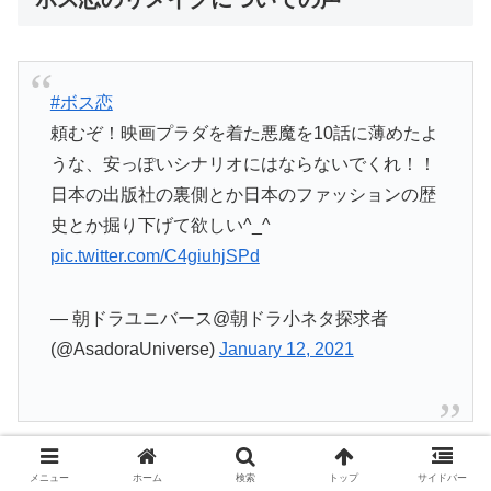
#ボス恋
頼むぞ！映画プラダを着た悪魔を10話に薄めたよ
うな、安っぽいシナリオにはならないでくれ！！
日本の出版社の裏側とか日本のファッションの歴
史とか掘り下げて欲しい^_^
pic.twitter.com/C4giuhjSPd
— 朝ドラユニバース@朝ドラ小ネタ探求者
(@AsadoraUniverse)
January 12, 2021
ボス恋リメイクについての声をまとめていきました！
メニュー
ホーム
検索
トップ
サイドバー