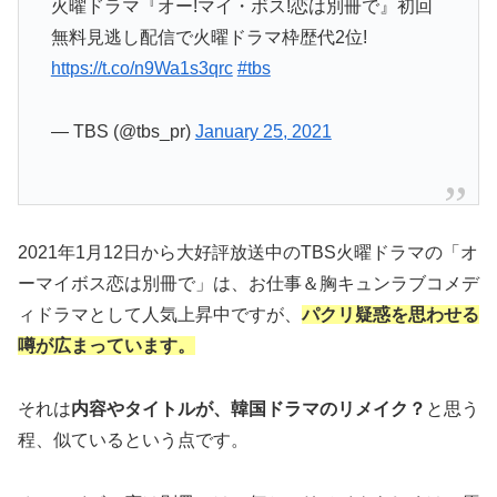
火曜ドラマ『オー!マイ・ボス!恋は別冊で』初回
無料見逃し配信で火曜ドラマ枠歴代2位!
https://t.co/n9Wa1s3qrc
#tbs
— TBS (@tbs_pr)
January 25, 2021
2021年1月12日から大好評放送中のTBS火曜ドラマの「オ
ーマイボス恋は別冊で」は、お仕事＆胸キュンラブコメデ
ィドラマとして人気上昇中ですが、
パクリ疑惑を思わせる
噂が広まっています。
それは
内容やタイトルが、韓国ドラマのリメイク？
と思う
程、似ているという点です。