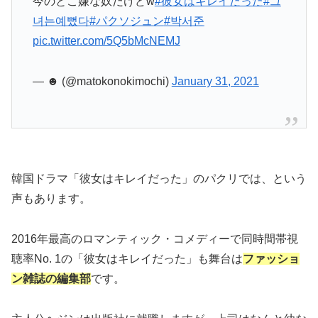
今のとこ嫌な奴だけどw
#彼女はキレイだった
#그
녀는예뻤다
#パクソジュン
#박서준
pic.twitter.com/5Q5bMcNEMJ
— ☻ (@matokonokimochi)
January 31, 2021
韓国ドラマ「彼女はキレイだった」のパクリでは、という
声もあります。
2016年最高のロマンティック・コメディーで同時間帯視
聴率No. 1の「彼女はキレイだった」も舞台は
ファッショ
ン雑誌の編集部
です。