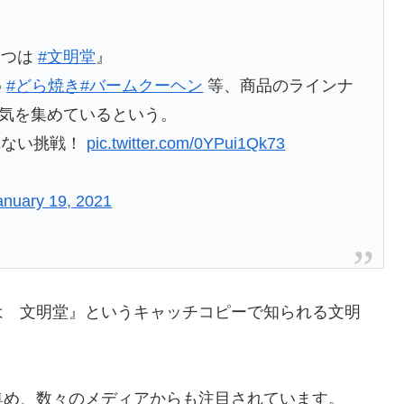
やつは
#文明堂
』
め
#どら焼き
#バームクーヘン
等、商品のラインナ
気を集めているという。
れない挑戦！
pic.twitter.com/0YPui1Qk73
anuary 19, 2021
は 文明堂』というキャッチコピーで知られる文明
集め、数々のメディアからも注目されています。