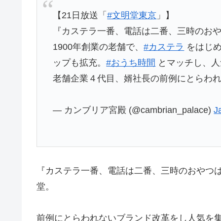
【21日放送「
#文明堂東京
」】
『カステラ一番、電話は二番、三時のお
1900年創業の老舗で、
#カステラ
をはじ
ップも拡充。
#おうち時間
とマッチし、人
老舗企業４代目、婿社長の前例にとらわ
— カンブリア宮殿 (@cambrian_palace)
J
『カステラ一番、電話は二番、三時のおやつ
堂。
前例にとらわれないブランド改革をし人気を