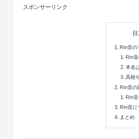
スポンサーリンク
目
Rin音
Rin
本名
高校
Rin音
Rin
Rin音
まとめ