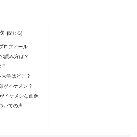
次
のプロフィール
音の読み方は？
は？
や大学はどこ？
の顔がイケメン？
音がイケメンな画像
についての声