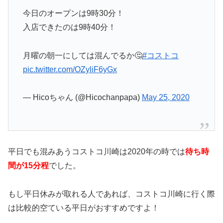
今日のオープンは9時30分！
入店できたのは9時40分！
月曜の朝一にしては混んでるか🤔
#コストコ
pic.twitter.com/OZyliF6yGx
— Hicoちゃん (@Hicochanpapa)
May 25, 2020
平日でも混みあうコストコ川崎は2020年の時では
待ち時
間が15分程
でした。
もし平日休みが取れる人であれば、コストコ川崎に行く際
は比較的空ている平日がおすすめですよ！