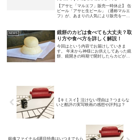
【アサヒ「マルエフ」販売一時休止】 缶
ビール「アサヒ生ビール」（通称マルエ
フ）が、あまりの人気により販売を一時
休止する事となりました。 アサヒビール
は2021年9月17日に「想定を上回るご注
文に対し商品供給が追い付かないため」
鏡餅のカビは食べても大丈夫？取
NEWS
とオフィシャル...
り方や食べ方を詳しく解説！
今回はという内容でお届けしていきま
す。 年末から神様にお供えしてあった鏡
餅、鏡開きの時期で開封したらカビが生
えていた！こんな経験ってありますよ
ね。 しかしこの鏡餅は捨てるにも捨てら
れず、カビは食べても大丈夫なのか心配
ですよね。 そこで今回は...
【キミスイ】泣けない理由は？つまらな
いと酷評の実写映画の感想や評判は？
銀魂ファイナル4週目特典はいつまでもら