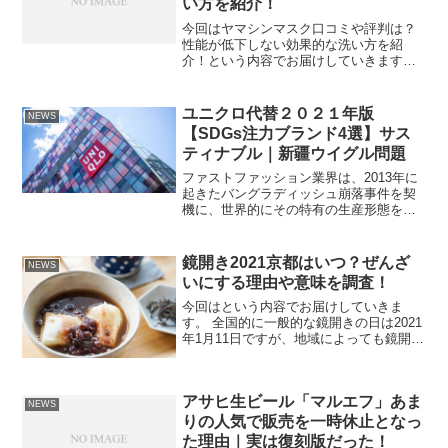
い方を紹介！
今回はヤマシンマスク口コミや評判は？
性能が低下しない効果的な洗い方を紹
介！という内容でお届けしていきます。
新型ウイルスの対策には不織布のマスク
が一番と言われていた世の中、不織布マ
スクに負けない99％ウイルスカットする
ユニクロ代替２０２１年版
NEWS
医療用レベルマスクフィ...
【SDGs注力ブランド4選】サス
ティナブル｜新疆ウイグル問題
ファストファッション業界は、2013年に
起きたバングラディッシュ崩落事件を契
機に、世界的にその特有の生産形態を、
近年大きく変えつつあります。 また、昨
今ではSDGsの考えも、経営戦略上重要と
携えており、ユニクロの他にも注目する
鏡開き2021京都はいつ？ぜんざ
NEWS
べきファストフ...
いにする理由や意味を調査！
今回はという内容でお届けしていきま
す。 全国的に一般的な鏡開きの日は2021
年1月11日ですが、地域によっても鏡開き
の日に違いがあるということで、京都で
はいつ鏡開きがされるのか疑問ですよ
ね！ また、京都ではおしるこではなく、
アサヒ生ビール「マルエフ」あま
ぜんざいにする家...
NEWS
りの人気で販売を一時休止となっ
た理由｜実は復刻版だった！