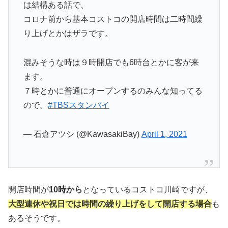
は結構ある話で、
コロナ前から基本コストコの開店時間は二時間繰
り上げとかはザラです。
混みそうな時は９時開店でも6時台とかに客が来
ます。
７時とかに普通にオープンするのみんな知ってる
ので。
#TBSスタンバイ
— 石倉アツシ (@KawasakiBay)
April 1, 2021
開店時間が
10時から
となっているコストコ川崎ですが、
大型連休や祝日では時間の繰り上げをして開店する場合
も
あるそうです。