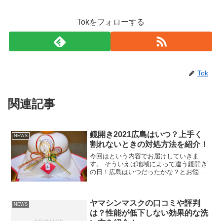
Tokをフォローする
Tok
関連記事
鏡開き2021広島はいつ？上手く
NEWS
割れないときの対処方法を紹介！
今回はという内容でお届けしていきま
す。 そういえば地域によって違う鏡開き
の日！広島はいつだったかな？とお悩み
の方も多いのではないでしょうか。 それ
に鏡開きは、”割ったり””切ったり”するこ
とは縁起が悪いと言われているので、金
ヤマシンマスクの口コミや評判
づちや木づちで割...
NEWS
は？性能が低下しない効果的な洗