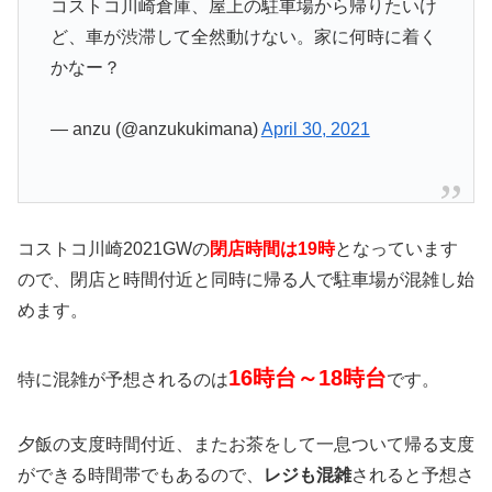
コストコ川崎倉庫、屋上の駐車場から帰りたいけ
ど、車が渋滞して全然動けない。家に何時に着く
かなー？
— anzu (@anzukukimana)
April 30, 2021
コストコ川崎2021GWの
閉店時間は19時
となっています
ので、閉店と時間付近と同時に帰る人で駐車場が混雑し始
めます。
16時台～18時台
特に混雑が予想されるのは
です。
夕飯の支度時間付近、またお茶をして一息ついて帰る支度
ができる時間帯でもあるので、
レジも混雑
されると予想さ