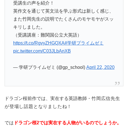
受講生の声を紹介！
英作文を通じて英文法を学ぶ形式は新しく感じ、
また竹岡先生の説明でたくさんのモヤモヤがスッ
キリしました。
（受講講座：難関国公立大英語）
https://t.co/RgvyZHGQXA
#学研プライムゼミ
pic.twitter.com/C03JLbAnXB
— 学研プライムゼミ (@gp_school)
April 22, 2020
ドラゴン桜前作では、実在する英語教師・
竹岡広信先生
が
登場し話題となりましたね！
では
ドラゴン桜2では実在する人物がいるのでしょうか。