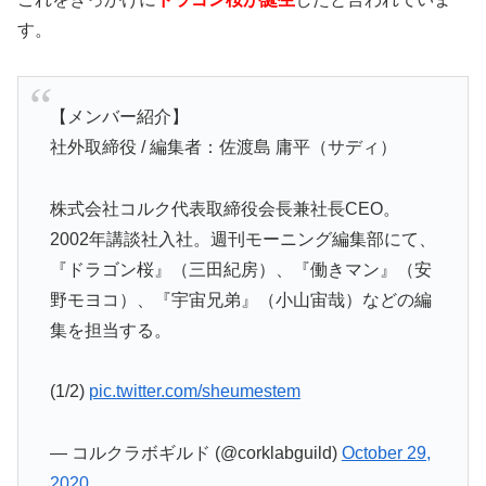
す。
【メンバー紹介】
社外取締役 / 編集者：佐渡島 庸平（サディ）
株式会社コルク代表取締役会長兼社長CEO。
2002年講談社入社。週刊モーニング編集部にて、
『ドラゴン桜』（三田紀房）、『働きマン』（安
野モヨコ）、『宇宙兄弟』（小山宙哉）などの編
集を担当する。
(1/2)
pic.twitter.com/sheumestem
— コルクラボギルド (@corklabguild)
October 29,
2020