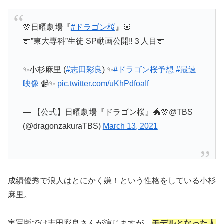
🌸日曜劇場『
#ドラゴン桜
』🌸
🎊”東大専科”生徒 SP動画公開‼️３人目🎊
✨小杉麻里 (
#志田彩良
) ✨
#ドラゴン桜予想
#最速
映像
📹✨
pic.twitter.com/uKhPdfoaIf
— 【公式】日曜劇場『ドラゴン桜』🐲🌸@TBS
(@dragonzakuraTBS)
March 13, 2021
成績優秀で浪人はとにかく嫌！という性格をしている小杉
麻里。
実写版では志田彩良さんが演じますが、
モデルとなった人