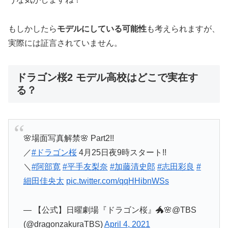
もしかしたら
モデルにしている可能性
も考えられますが、
実際には証言されていません。
ドラゴン桜2 モデル高校はどこで実在す
る？
🌸場面写真解禁🌸 Part2!!
／
#ドラゴン桜
4月25日夜9時スタート!!
＼
#阿部寛
#平手友梨奈
#加藤清史郎
#志田彩良
#
細田佳央太
pic.twitter.com/qqHHibnWSs
— 【公式】日曜劇場『ドラゴン桜』🐲🌸@TBS
(@dragonzakuraTBS)
April 4, 2021