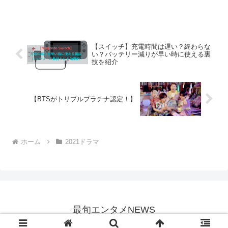
あって）は、川口春奈さんがヒロイン役
として登場し、おしゃれな着こなしが話
題になっていますね！ その中でも川口春
奈さんが付けて...
【スイッチ】充電時間は遅い？終わらな
い？バッテリー減りが早い時に使える裏
技を紹介
【BTSがトリプルプラチナ認定！】
ホーム
2021ドラマ
最旬エンタメNEWS
© 2019 最旬エンタメNEWS.