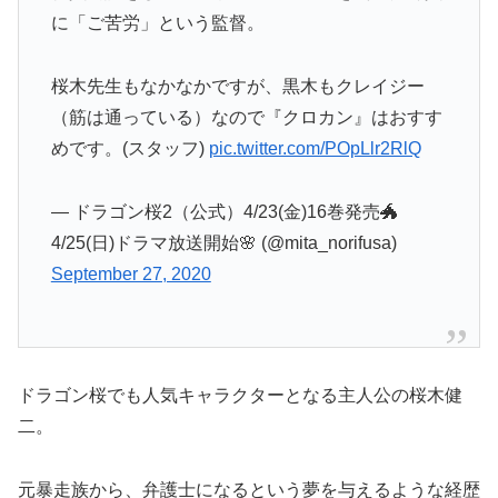
に「ご苦労」という監督。
桜木先生もなかなかですが、黒木もクレイジー
（筋は通っている）なので『クロカン』はおすす
めです。(スタッフ)
pic.twitter.com/POpLlr2RlQ
— ドラゴン桜2（公式）4/23(金)16巻発売🐲
4/25(日)ドラマ放送開始🌸 (@mita_norifusa)
September 27, 2020
ドラゴン桜でも人気キャラクターとなる主人公の桜木健
二。
元暴走族から、弁護士になるという夢を与えるような経歴