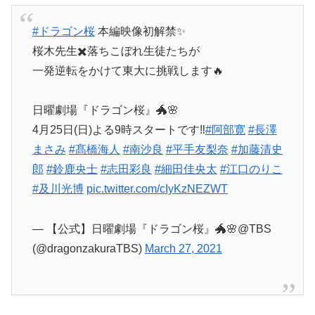
#ドラゴン桜
本編映像初解禁✨
桜木先生✖️落ちこぼれ生徒たちが
一発逆転をかけて東大に挑戦します🔥
日曜劇場『ドラゴン桜』🐲🌸
4月25日(日)よる9時スタートです‼️
#阿部寛
#長澤
まさみ
#髙橋海人
#南沙良
#平手友梨奈
#加藤清史
郎
#鈴鹿央士
#志田彩良
#細田佳央太
#江口のりこ
#及川光博
pic.twitter.com/cIyKzNEZWT
— 【公式】日曜劇場『ドラゴン桜』🐲🌸@TBS
(@dragonzakuraTBS)
March 27, 2021