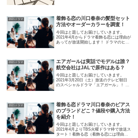
マイ・ボス！恋は別冊で」は通称”ボス
恋”として高視聴率をキープしている話題
ドラマ！ 「普通が一番」と育てられてき
た上白石萌...
着飾る恋の川口春奈の髪型セット
2021ドラマ
方法やオーダーカラーを調査！
今回はと題してお届けしていきます。
2021年4月からドラマ着飾る恋には理由が
あってが放送開始します！ ドラマのヒロ
イン・真紫くるみ役として川口春奈さん
は”着飾る女”として登場するので、おしゃ
れなファッションや髪型がかわいいと早
エアガールは実話でモデルは誰？
くもネット上...
2021ドラマ
航空会社はJALで原作はある？
今回はと題してお届けしていきます。
2021年3月20日（土）放送のテレビ朝日
のスペシャルドラマ「エアガール」！ 主
人公に広瀬すずさん、そして坂口健太郎
さんなど豪華キャストが集結し、空を自
由に飛べなかった戦後の日本と、空を取
着飾る恋ドラマ川口春奈のピアス
り戻そうと挑戦し...
2021ドラマ
のブランドどこ？値段や購入方法
を紹介！
今回はと題してお届けしていきます。
2021年4月よりTBS火曜ドラマ枠で放送ス
タート！着飾る恋（着飾る恋には理由が