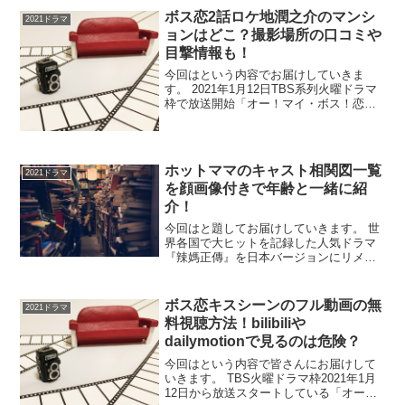
ボス恋2話ロケ地潤之介のマンシ
2021ドラマ
ョンはどこ？撮影場所の口コミや
目撃情報も！
今回はという内容でお届けしていきま
す。 2021年1月12日TBS系列火曜ドラマ
枠で放送開始「オー！マイ・ボス！恋は
別冊で」は愛称として”ボス恋”と呼ばれ、
人気上昇中の注目のドラマです。 皆様❣️
１話で #ブルきゅん したあとは ２話の予
告...
ホットママのキャスト相関図一覧
2021ドラマ
を顔画像付きで年齢と一緒に紹
介！
今回はと題してお届けしていきます。 世
界各国で大ヒットを記録した人気ドラマ
『辣媽正傳』を日本バージョンにリメイ
クしたAmazon originalドラマの”ホットマ
マ”！ 主演に乃木坂46元メンバーの西野七
瀬さんに、ホットママのパパ役となる...
ボス恋キスシーンのフル動画の無
2021ドラマ
料視聴方法！bilibiliや
dailymotionで見るのは危険？
今回はという内容で皆さんにお届けして
いきます。 TBS火曜ドラマ枠2021年1月
12日から放送スタートしている「オー！