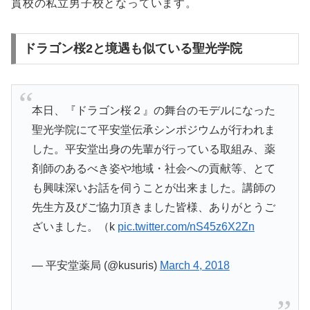
貫校の私立男子校となっています。
ドラゴン桜2と境遇も似ている聖光学院
本日、『ドラゴン桜２』の舞台のモデルになった
聖光学院にて平安堂伝承シンポジウムが行われま
した。平安堂出身の先輩が行っている取組み、薬
剤師のあるべき姿や地域・社会への貢献等、とて
も興味深いお話を伺うことが出来ました。講師の
先生方及びご協力頂きました皆様、ありがとうご
ざいました。（k
pic.twitter.com/nS45z6X2Zn
— 平安堂薬局 (@kusuris)
March 4, 2018