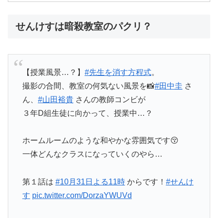
せんけすは暗殺教室のパクリ？
【授業風景…？】
#先生を消す方程式
。
撮影の合間、教室の何気ない風景を📸
#田中圭
さ
ん、
#山田裕貴
さんの教師コンビが
３年D組生徒に向かって、授業中…？
ホームルームのような和やかな雰囲気です😚
一体どんなクラスになっていくのやら…
第１話は
#10月31日よる11時
からです！
#せんけ
す
pic.twitter.com/DorzaYWUVd