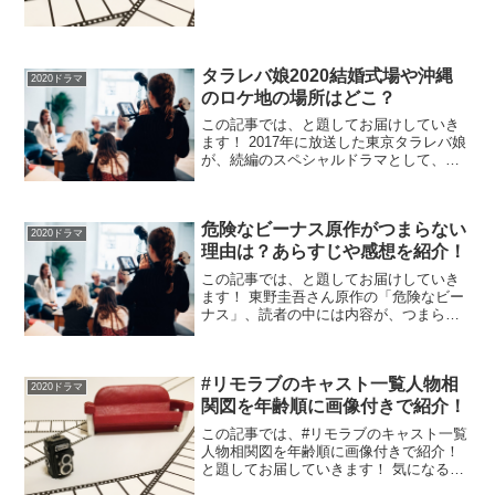
い作品ですよね。 危険なビーナスは次回
は第6話となりますが、いよいよクライマ
ックスとなりそう...
タラレバ娘2020結婚式場や沖縄
2020ドラマ
のロケ地の場所はどこ？
この記事では、と題してお届けしていき
ます！ 2017年に放送した東京タラレバ娘
が、続編のスペシャルドラマとして、帰
ってきました！ 東京タラレバ娘2020はお
馴染みの出演者で放送がスタートされま
す。 さて、いよいよ幸せを掴む間近とな
危険なビーナス原作がつまらない
った主人公...
2020ドラマ
理由は？あらすじや感想を紹介！
この記事では、と題してお届けしていき
ます！ 東野圭吾さん原作の「危険なビー
ナス」、読者の中には内容が、つまらな
いという評判も多く寄せられいるようで
す。 そして10月より危険なビーナスは妻
夫木聡さん主演でドラマ化されますが、
#リモラブのキャスト一覧人物相
ドラマの内容は面白...
2020ドラマ
関図を年齢順に画像付きで紹介！
この記事では、#リモラブのキャスト一覧
人物相関図を年齢順に画像付きで紹介！
と題してお届していきます！ 気になるド
ラマ「#リモラブ」キャスト一覧、人物相