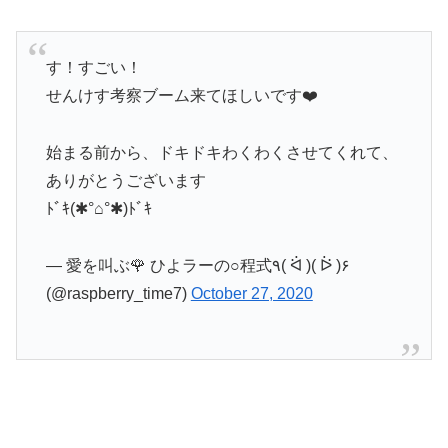
す！すごい！
せんけす考察ブーム来てほしいです❤️
始まる前から、ドキドキわくわくさせてくれて、
ありがとうございます
ﾄﾞｷ(✱°⌂°✱)ﾄﾞｷ
— 愛を叫ぶ🌹 ひよラーの○程式٩( ᐛ )( ᐖ )۶
(@raspberry_time7)
October 27, 2020