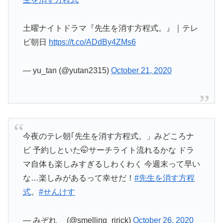
土曜ナイトドラマ『先生を消す方程式。』｜テレ
ビ朝日
https://t.co/ADdBy4ZMs6
— yu_tan (@yutan2315)
October 21, 2020
今夜のテレ朝｢先生を消す方程式。」みどころナ
ビ 予約しといた🤭サーチライト流れるかな ドラ
マ自体も楽しみすぎるしわくわく 今週末って早い
な…楽しみがあるって幸せだ！
#先生を消す方程
式
。
#せんけす
— みぞれ＿ (@smelling_ririck)
October 26, 2020