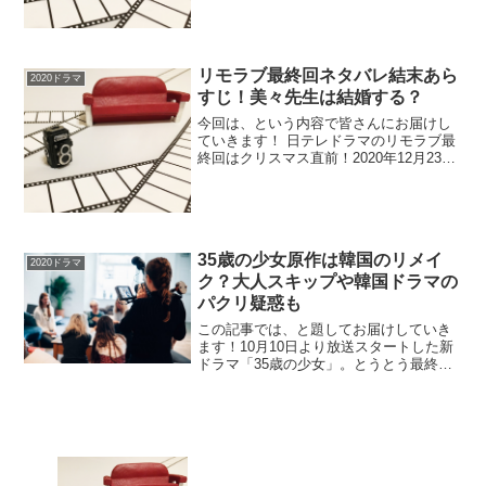
関図を年齢順に画像付きで紹介していき
ます！ ソーシャルネットワークから始ま
る恋を描いている...
リモラブ最終回ネタバレ結末あら
2020ドラマ
すじ！美々先生は結婚する？
今回は、という内容で皆さんにお届けし
ていきます！ 日テレドラマのリモラブ最
終回はクリスマス直前！2020年12月23日
（水）よる10時より放送予定！ 美々先生
と青林（松下洸平）はすれ違ったまま、
このままだと結婚できずに終わり、ハッ
ピーエンド...
35歳の少女原作は韓国のリメイ
2020ドラマ
ク？大人スキップや韓国ドラマの
パクリ疑惑も
この記事では、と題してお届けしていき
ます！10月10日より放送スタートした新
ドラマ「35歳の少女」。とうとう最終回
を迎えましたね！主演の柴咲コウさん
は、35歳の見た目で心は10歳のままの少
女を演じ話題になりましたね。ドラマが
話題になるにつれ...