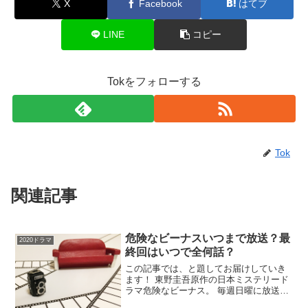
X
Facebook
はてブ
LINE
コピー
Tokをフォローする
Tok
関連記事
危険なビーナスいつまで放送？最
2020ドラマ
終回はいつで全何話？
この記事では、と題してお届けしていき
ます！ 東野圭吾原作の日本ミステリード
ラマ危険なビーナス。 毎週日曜に放送さ
れるのを楽しみに待っている視聴者も多